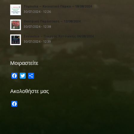
Τόμπολα – Κοινοτικό Πάρκο – 18/08/2024
30/07/2024 - 12:26
Θεατρική Παράσταση – 12/08/2024
30/07/2024 - 12:38
Συναυλία – Γιώργος Κοτσώνης 04/08/2024
30/07/2024 - 12:39
Μοιραστείτε
Facebook
Twitter
Share
Ακολοθήστε μας
Facebook