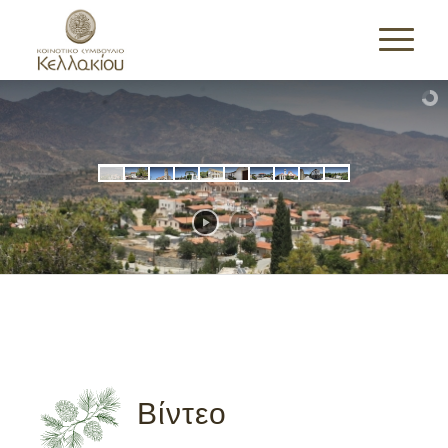
Βίντεο