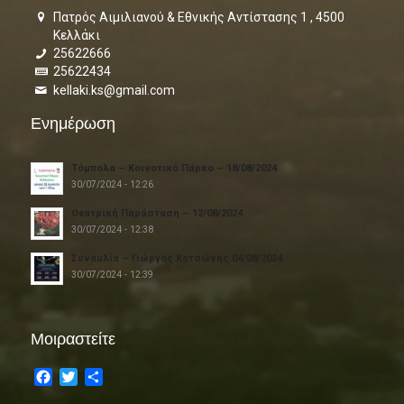
Πατρός Αιμιλιανού & Εθνικής Αντίστασης 1 , 4500
Κελλάκι
25622666
25622434
kellaki.ks@gmail.com
Ενημέρωση
Τόμπολα – Κοινοτικό Πάρκο – 18/08/2024
30/07/2024 - 12:26
Θεατρική Παράσταση – 12/08/2024
30/07/2024 - 12:38
Συναυλία – Γιώργος Κοτσώνης 04/08/2024
30/07/2024 - 12:39
Μοιραστείτε
Facebook
Twitter
Share