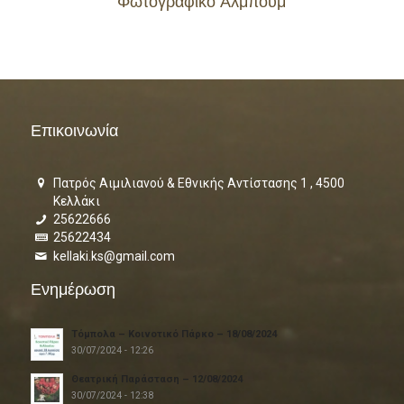
Φωτογραφικό Άλμπουμ
Επικοινωνία
Πατρός Αιμιλιανού & Εθνικής Αντίστασης 1 , 4500
Κελλάκι
25622666
25622434
kellaki.ks@gmail.com
Ενημέρωση
Τόμπολα – Κοινοτικό Πάρκο – 18/08/2024
30/07/2024 - 12:26
Θεατρική Παράσταση – 12/08/2024
30/07/2024 - 12:38